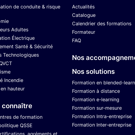
sation de conduite & risque
Actualités
Catalogue
omie
Calendrier des formations
eurs Adultes
Formateur
ation Électrique
FAQ
ment Santé & Sécurité
s Technologiques
Nos accompagnem
 QVCT
Nos solutions
isme
té Incendie
Formation en blended-learn
 en hauteur
Formation à distance
Formation e-learning
 connaître
Formation sur-mesure
Formation Intra-entreprise
ntres de formation
Formation Inter-entreprise
politique QSSE
tifications, agréments et