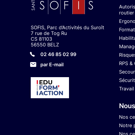
Autori
routier
Ergon
SOFIS, Parc d’Activités du Suroît
Format
7 rue de Tog Ru
Habilit
CS 81103
56550 BELZ
Manage
02 46 85 02 99
Risque
RPS &
par E-mail
Secour
Sécuri
Travail
Nous
Nos ce
Notre 
Nos cer