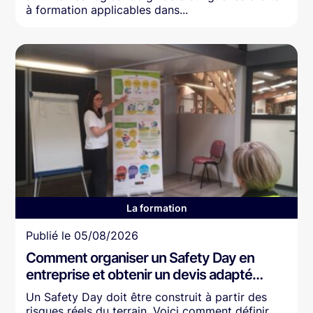
à formation applicables dans...
La formation
Article
Publié le
05/08/2026
Comment organiser un Safety Day en
entreprise et obtenir un devis adapté…
Un Safety Day doit être construit à partir des
risques réels du terrain. Voici comment définir