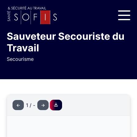
Sauveteur Secouriste du
Travail
Secourisme
1
/
-
←
→