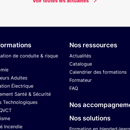
Voir toutes les actualités
formations
Nos ressources
sation de conduite & risque
Actualités
Catalogue
omie
Calendrier des formations
eurs Adultes
Formateur
ation Électrique
FAQ
ment Santé & Sécurité
s Technologiques
Nos accompagnem
 QVCT
Nos solutions
isme
té Incendie
Formation en blended-learn