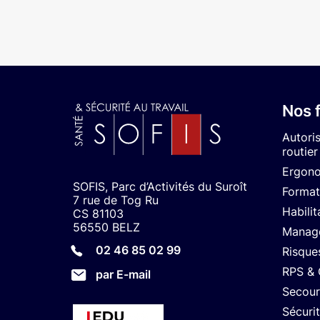
Nos 
Autori
routier
Ergon
SOFIS, Parc d’Activités du Suroît
Format
7 rue de Tog Ru
Habilit
CS 81103
56550 BELZ
Manage
02 46 85 02 99
Risque
RPS &
par E-mail
Secour
Sécuri