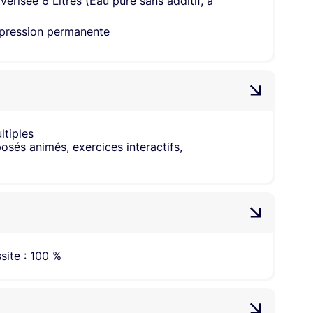
érisée 6 Litres (Eau pure sans additif, à
 pression permanente
ltiples
sés animés, exercices interactifs,
site : 100 %