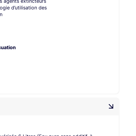
es agents extincteurs
gie d’utilisation des
on
cuation