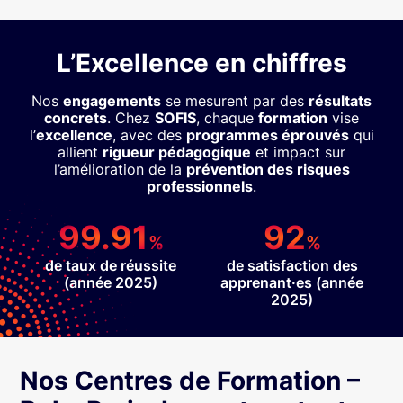
L’Excellence en chiffres
Nos
engagements
se mesurent par des
résultats
concrets
. Chez
SOFIS
, chaque
formation
vise
l’
excellence
, avec des
programmes éprouvés
qui
allient
rigueur pédagogique
et impact sur
l’amélioration de la
prévention des risques
professionnels
.
99.91
92
%
%
de taux de réussite
de satisfaction des
(année 2025)
apprenant·es (année
2025)
Nos Centres de Formation –