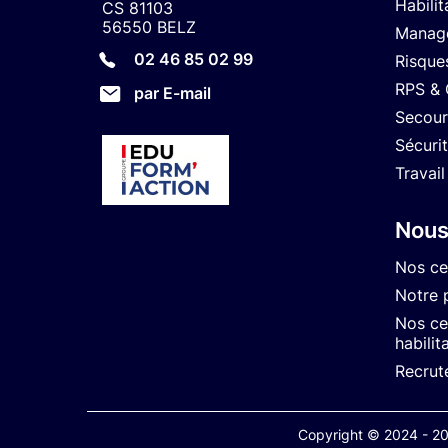
Habilit
CS 81103
56550 BELZ
Manage
02 46 85 02 99
Risque
RPS &
par E-mail
Secour
Sécuri
Travail
Nous
Nos ce
Notre 
Nos cer
habilit
Recrut
Copyright © 2024 - 202