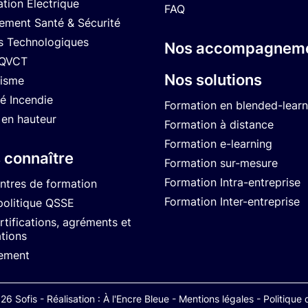
ation Électrique
FAQ
ment Santé & Sécurité
s Technologiques
Nos accompagnem
 QVCT
Nos solutions
isme
té Incendie
Formation en blended-learn
 en hauteur
Formation à distance
Formation e-learning
 connaître
Formation sur-mesure
Formation Intra-entreprise
ntres de formation
Formation Inter-entreprise
politique QSSE
tifications, agréments et
ations
ement
6 Sofis - Réalisation :
À l'Encre Bleue
-
Mentions légales
-
Politique 