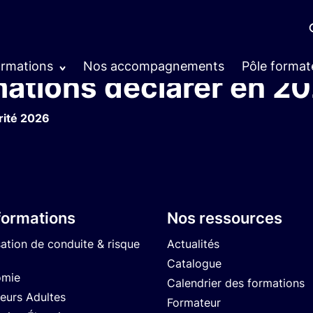
de prévention employeu
ormations
Nos accompagnements
Pôle format
mations déclarer en 20
rité 2026
formations
Nos ressources
sation de conduite & risque
Actualités
Catalogue
omie
Calendrier des formations
eurs Adultes
Formateur