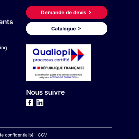
Demande de devis
ents
Catalogue
ing
Nous suivre
de confidentialité
-
CGV