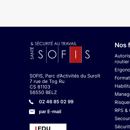
Nos 
Autori
routier
Ergon
SOFIS, Parc d’Activités du Suroît
Format
7 rue de Tog Ru
Habilit
CS 81103
56550 BELZ
Manage
02 46 85 02 99
Risque
RPS &
par E-mail
Secour
Sécuri