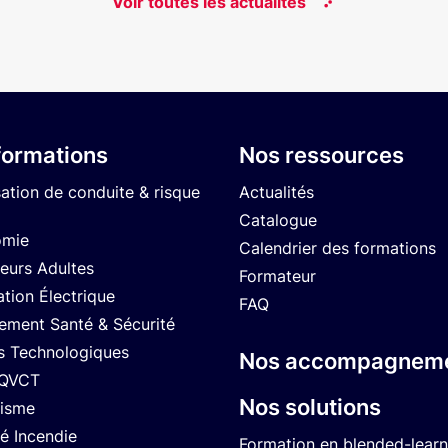
Voir toutes les actualités
formations
Nos ressources
sation de conduite & risque
Actualités
Catalogue
omie
Calendrier des formations
eurs Adultes
Formateur
ation Électrique
FAQ
ment Santé & Sécurité
s Technologiques
Nos accompagnem
 QVCT
Nos solutions
isme
té Incendie
Formation en blended-learn