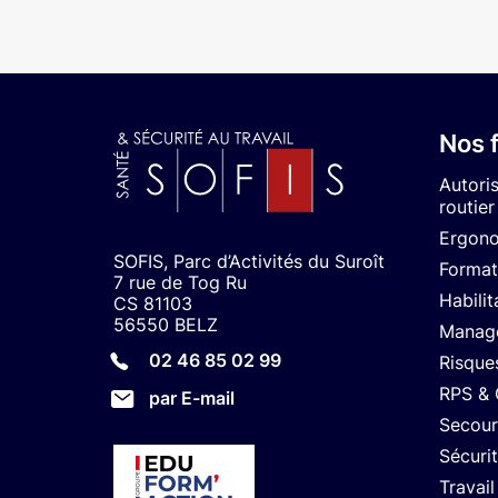
Nos 
Autori
routier
Ergon
SOFIS, Parc d’Activités du Suroît
Format
7 rue de Tog Ru
Habilit
CS 81103
56550 BELZ
Manage
02 46 85 02 99
Risque
RPS &
par E-mail
Secour
Sécuri
Travail