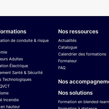
formations
Nos ressources
sation de conduite & risque
Actualités
Catalogue
omie
Calendrier des formations
eurs Adultes
Formateur
ation Électrique
FAQ
ment Santé & Sécurité
s Technologiques
Nos accompagnem
 QVCT
Nos solutions
isme
té Incendie
Formation en blended-learn
 en hauteur
Formation à distance