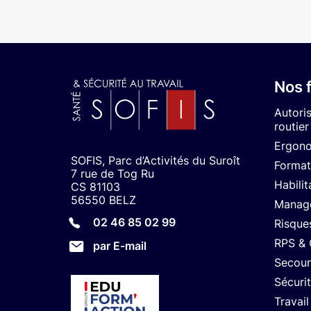
Nos 
Autori
routier
Ergon
SOFIS, Parc d’Activités du Suroît
Format
7 rue de Tog Ru
Habilit
CS 81103
56550 BELZ
Manage
02 46 85 02 99
Risque
RPS &
par E-mail
Secour
Sécuri
Travail