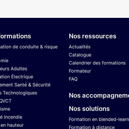
formations
Nos ressources
sation de conduite & risque
Actualités
Catalogue
omie
Calendrier des formations
eurs Adultes
Formateur
ation Électrique
FAQ
ment Santé & Sécurité
s Technologiques
Nos accompagnem
 QVCT
Nos solutions
isme
té Incendie
Formation en blended-learn
 en hauteur
Formation à distance