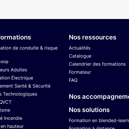
formations
Nos ressources
sation de conduite & risque
Actualités
Catalogue
omie
Calendrier des formations
eurs Adultes
Formateur
ation Électrique
FAQ
ment Santé & Sécurité
s Technologiques
Nos accompagnem
 QVCT
Nos solutions
isme
té Incendie
Formation en blended-learn
 en hauteur
Formation à distance