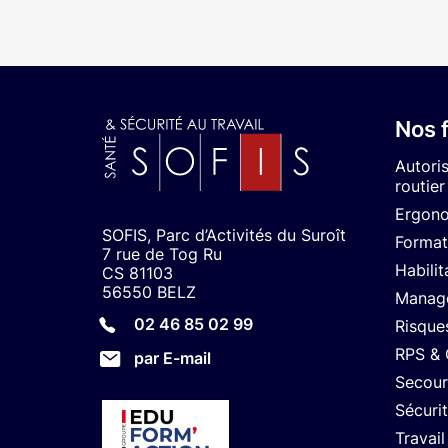
Nos 
Autori
routier
Ergon
SOFIS, Parc d’Activités du Suroît
Format
7 rue de Tog Ru
Habilit
CS 81103
56550 BELZ
Manage
02 46 85 02 99
Risque
RPS &
par E-mail
Secour
Sécuri
Travail